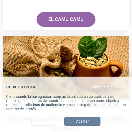
EL CAMU CAMU
COOKIE OXYLAB
Continuar sin aceptar
Continuando la navegación, aceptas la utilización de cookies y de
tecnologías similares de nuestra empresa, que tienen como objetivo
LOS BENEFICIOS DEL CAFÉ VERDE
realizar estadísticas de audiencia y proponerte publicidad adaptada a tus
centros de interés.
El café verde es la versión sin tostar del café normal. Se trata de
Aceptar
Saber más
un grano verde y crudo (no de un grano rojo). A diferencia de
Para llamarnos