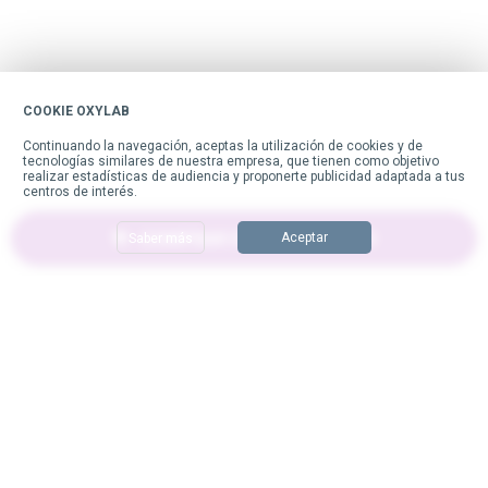
COOKIE OXYLAB
Continuar sin aceptar
Continuando la navegación, aceptas la utilización de cookies y de
tecnologías similares de nuestra empresa, que tienen como objetivo
realizar estadísticas de audiencia y proponerte publicidad adaptada a tus
centros de interés.
COMPRAR ESTE PRODUCTO
Aceptar
Saber más
Suscríbase a nuestro boletín