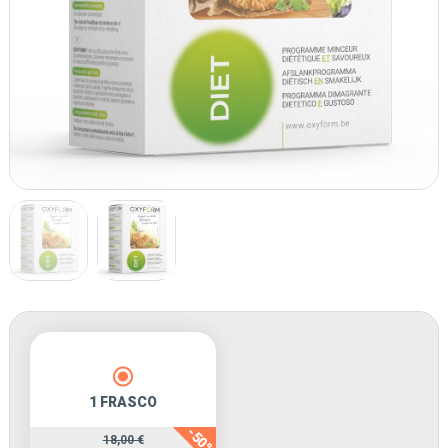
Cura recomendada
1 FRASCO
-50%
18,00 €