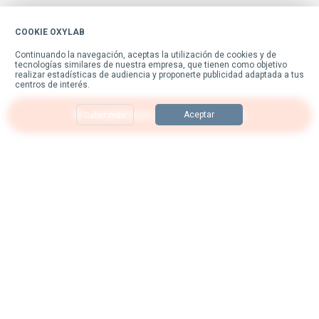
COOKIE OXYLAB
Continuar sin aceptar
Continuando la navegación, aceptas la utilización de cookies y de
tecnologías similares de nuestra empresa, que tienen como objetivo
realizar estadísticas de audiencia y proponerte publicidad adaptada a tus
centros de interés.
COMPRAR ESTE PRODUCTO
Aceptar
Saber más
Suscríbase a nuestro boletín
y siga nuestras noticias.